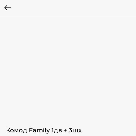
Комод Family 1дв + 3шх