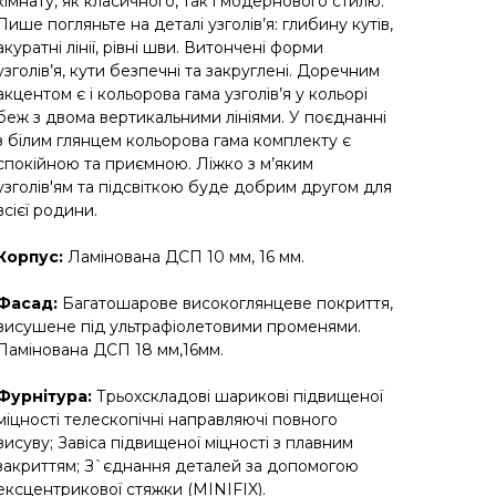
кімнату, як класичного, так і модернового стилю.
Лише погляньте на деталі узголів’я: глибину кутів,
акуратні лінії, рівні шви. Витончені форми
узголів’я, кути безпечні та закруглені. Доречним
акцентом є і кольорова гама узголів’я у кольорі
беж з двома вертикальними лініями. У поєднанні
з білим глянцем кольорова гама комплекту є
спокійною та приємною. Ліжко з м’яким
узголів'ям та підсвіткою буде добрим другом для
всієї родини.
Корпус:
Ламінована ДСП 10 мм, 16 мм.
Фасад:
Багатошарове високоглянцеве покриття,
висушене під ультрафіолетовими променями.
Ламінована ДСП 18 мм,16мм.
Фурнітура:
Трьохскладові шарикові підвищеної
міцності телескопічні направляючі повного
висуву; Завіса підвищеної міцності з плавним
закриттям; З`єднання деталей за допомогою
ексцентрикової стяжки (MINIFIX).