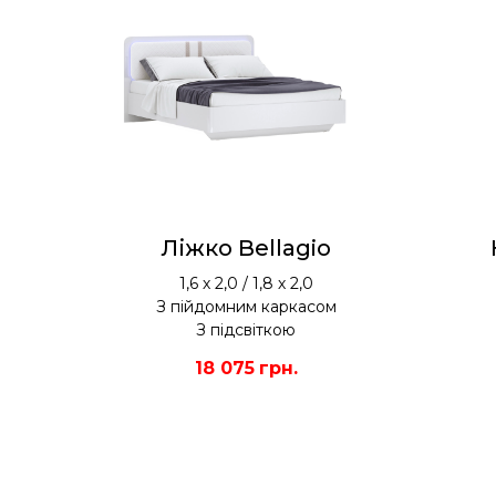
Ліжко Bellagio
1,6 х 2,0 / 1,8 х 2,0
З пійдомним каркасом
З підсвіткою
18 075
грн.