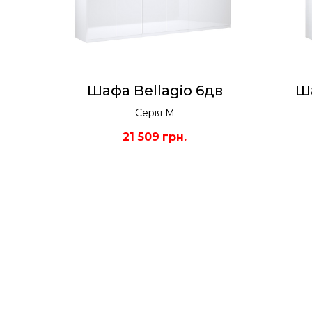
Шафа Bellagio 6дв
Ша
Серія М
21 509
грн.