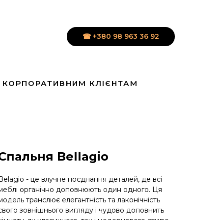
☎ +380 98 963 36 92
КОРПОРАТИВНИМ КЛІЄНТАМ
Спальня Bellagio
Belagio - це влучне поєднання деталей, де всі
меблі органічно доповнюють один одного. Ця
модель транслює елегантність та лаконічність
свого зовнішнього вигляду і чудово доповнить