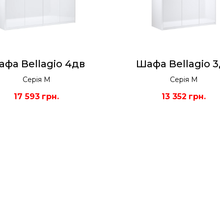
фа Bellagio 4дв
Шафа Bellagio 
Серія М
Серія М
17 593
грн.
13 352
грн.