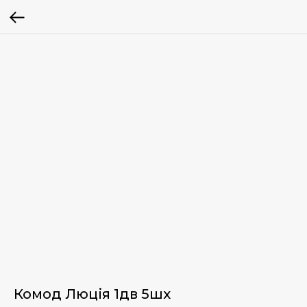
Комод Люція 1дв 5шх