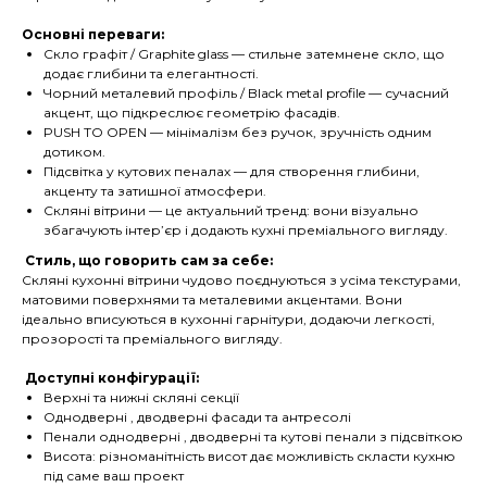
Основні переваги:
Скло графіт / Graphite glass — стильне затемнене скло, що
додає глибини та елегантності.
Чорний металевий профіль / Black metal profile — сучасний
акцент, що підкреслює геометрію фасадів.
PUSH TO OPEN — мінімалізм без ручок, зручність одним
дотиком.
Підсвітка у кутових пеналах — для створення глибини,
акценту та затишної атмосфери.
Скляні вітрини — це актуальний тренд: вони візуально
збагачують інтер’єр і додають кухні преміального вигляду.
Стиль, що говорить сам за себе:
Скляні кухонні вітрини чудово поєднуються з усіма текстурами,
матовими поверхнями та металевими акцентами. Вони
ідеально вписуються в кухонні гарнітури, додаючи легкості,
прозорості та преміального вигляду.
Доступні конфігурації:
Верхні та нижні скляні секції
Однодверні , дводверні фасади та антресолі
Пенали однодверні , дводверні та кутові пенали з підсвіткою
Висота: різноманітність висот дає можливість скласти кухню
під саме ваш проект