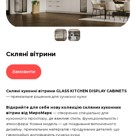
Скляні вітрини
Замовити
Скляні кухонні вітрини GLASS KITCHEN DISPLAY CABINETS
— преміальне рішення для сучасної кухні
Відкрийте для себе нову колекцію скляних кухонних
вітрин від
МироМарк
— створених спеціально для
кухонного простору, де важливі стиль, функціональність і
атмосфера. Кожна модель — це поєднання витонченого
дизайну, преміальних матеріалів і продуманих деталей, що
гармонійно доповнюють сучасні кухні.