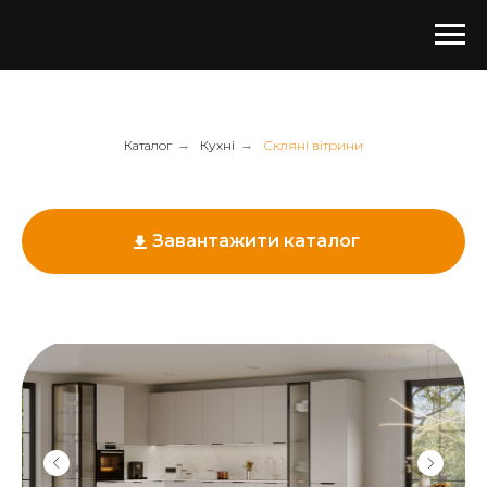
Каталог
→
Кухні
→
Скляні вітрини
Завантажити каталог