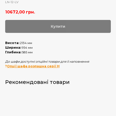
LN-12-LV
10672,00
грн.
Купити
Висота:
2134 мм
Ширина:
954 мм
Глибина:
585 мм
До шафи доступні опційні товари для її наповнення
?
Опції шафа розпашна серії Н
Рекомендовані товари