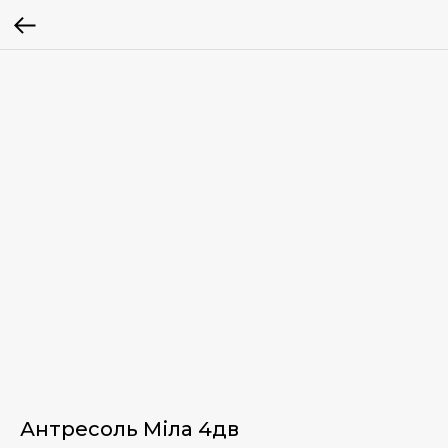
Антресоль Міла 4дв