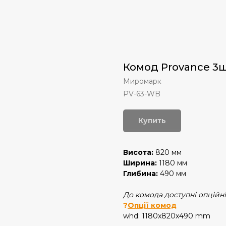
Комод Provance 3
Миромарк
PV-63-WB
Купить
Висота:
820 мм
Ширина:
1180 мм
Глибина:
490 мм
До комода доступні опційн
?
Опції комод
whd: 1180x820x490 mm