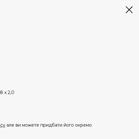
,8 х 2,0
асу
але ви можете придбати його окремо