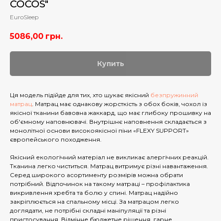
COCOS"
EuroSleep
5086,00
грн.
Купить
Ця модель підійде для тих, хто шукає якісний
безпружинний
матрац
. Матрац має однакову жорсткість з обох боків, чохол із
якісної тканини бавовна жаккард, що має глибоку прошивку на
об'ємному наповнювачі. Внутрішнє наповнення складається з
монолітної основи високоякісної піни «FLEXY SUPPORT»
європейського походження.
Якісний екологічний матеріал не викликає алергічних реакцій.
Тканина легко чиститься. Матрац витримує різні навантаження.
Серед широкого асортименту розмірів можна обрати
потрібний. Відпочинок на такому матраці – профілактика
викривлення хребта та болю у спині. Матрац надійно
закріплюється на спальному місці. За матрацом легко
доглядати, не потрібні складні маніпуляції та різні
пристосування. Відмінне бюджетне рішення, гарне