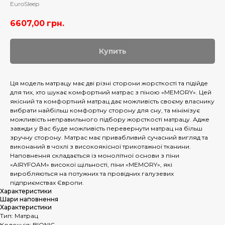
EuroSleep
6607,00
грн.
Купить
Ця модель матрацу має дві різні сторони жорсткості та підійде
для тих, хто шукає комфортний матрас з піною «MEMORY». Цей
якісний та комфортний матрац дає можливість своєму власнику
вибрати найбільш комфортну сторону для сну, та мінімізує
можливість неправильного підбору жорсткості матрацу. Адже
завжди у Вас буде можливість перевернути матрац на більш
зручну сторону. Матрас має привабливий сучасний вигляд та
виконаний в чохлі з високоякісної трикотажної тканини.
Наповнення складається із монолітної основи з піни
«AIRYFOAM» високої щільності, піни «MEMORY», які
виробляються на потужних та провідних галузевих
підприємствах Європи.
Характеристики
Шари наповнення
Характеристики
Тип: Матрац
Колекція: BIONIC