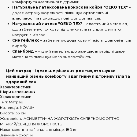
комфорту та адаптивної підтримки.
Натуральна латексована кокосова койра "OEKO TEX"
–
додає матрацу жорсткості, підвищує ортопедичні
властивості та покращує повітропроникність.
Натуральний латекс "OEKO TEX"
– еластичний матеріал,
що забезпечує точкову підтримку тіла та сприяє зняттю
напруги в м’язах.
Синтефлекс
– забезпечує додаткову м’якість і довговічність
виробу.
Спанбонд
– міцний матеріал, що захищає внутрішні шари
матраца та підвищує його зносостійкість.
Цей матрац – ідеальне рішення для тих, хто шукає
найвищий рівень комфорту, адаптивну підтримку тіла та
здоровий сон!
Характеристики
Шари наповнення
Характеристики
Тип: Матрац
Колекція: NOVUM
Висота: 33 см
Жорсткість: АСИМЕТРИЧНА ЖОРСТКІСТЬ СУПЕРКОМФОРТНО
М`ЯКИЙ/СЕРЕДНЯ ЖОРСТКІСТЬ
Навантаження на 1 спальне місце: 180 кг
Змінний чохол: ні