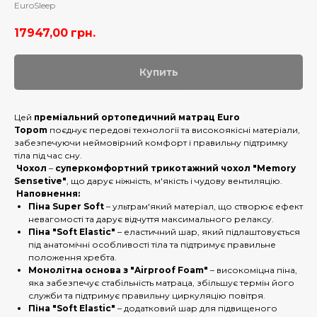
EuroSleep
17947,00
грн.
Купить
Цей
преміальний ортопедичний матрац Euro
Topom
поєднує передові технології та високоякісні матеріали,
забезпечуючи неймовірний комфорт і правильну підтримку
тіла під час сну.
Чохол
–
суперкомфортний трикотажний чохол "Memory
Sensetive"
, що дарує ніжність, м'якість і чудову вентиляцію.
Наповнення:
Піна Super Soft
– ультрам'який матеріал, що створює ефект
невагомості та дарує відчуття максимального релаксу.
Піна "Soft Elastic"
– еластичний шар, який підлаштовується
під анатомічні особливості тіла та підтримує правильне
положення хребта.
Монолітна основа з "Airproof Foam"
– високоміцна піна,
яка забезпечує стабільність матраца, збільшує термін його
служби та підтримує правильну циркуляцію повітря.
Піна "Soft Elastic"
– додатковий шар для підвищеного