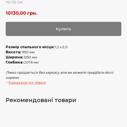
TD-32-OA
10130,00
грн.
Купить
Розмір спального місця:
1,2 х 2,0
Висота:
1130 мм
Ширина:
1250 мм
Глибина:
2076 мм
Ліжко продається без каркасу але ви можете придбати його
окремо
?
Каракаси до ліжок
Рекомендовані товари