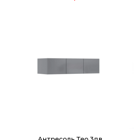
Антресоль Тео 3дв