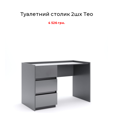
Туалетний столик 2шх Teo
4 526
грн.