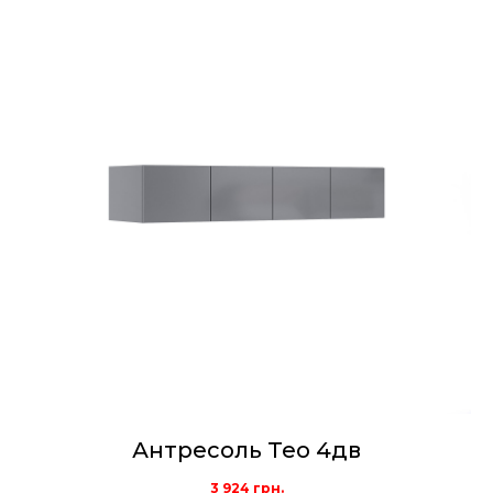
Антресоль Тео 4дв
3 924
грн.