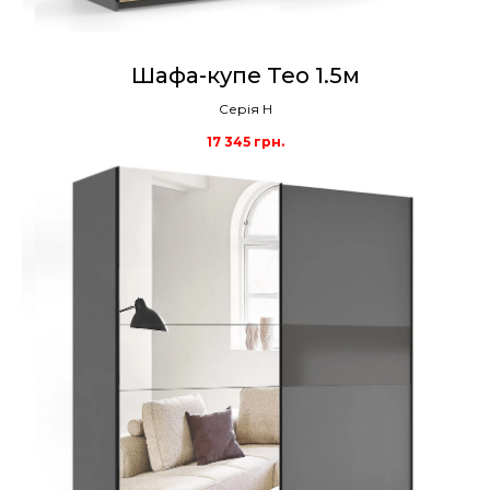
Шафа-купе Тео 1.5м
Серія Н
17 345
грн.