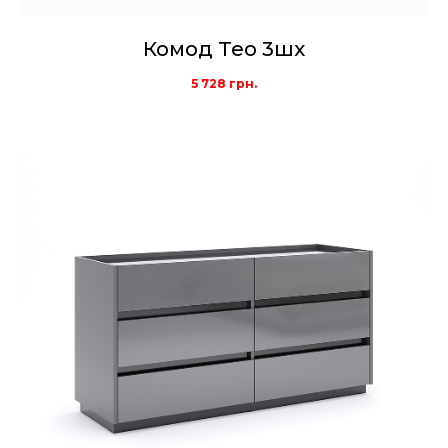
Комод Тео 3шх
5 728
грн.