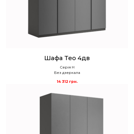
Шафа Тео 4дв
Серія Н
Без дзеркала
14 312
грн.