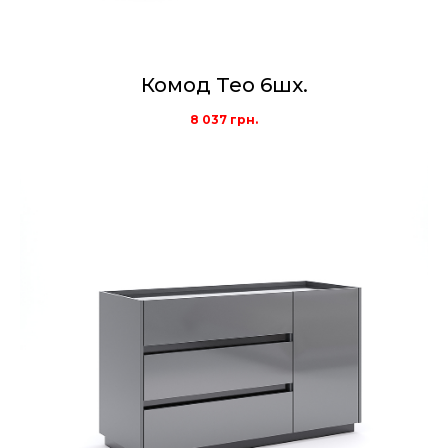
Комод Тео 6шх.
8 037
грн.