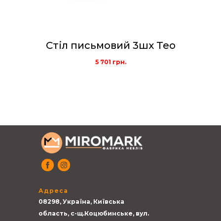
Стіл письмовий 3шх Teo
5 701
грн.
Адреса
08298, Україна, Київська
область, с-щ.Коцюбинське, вул.