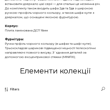
встановити дзеркало цієї серії — для спальні це незмінна річ.
До комплекту також входить шафа 2дв та 3дв з широкою
ручкою-профіль чорного кольору, а також шафа-купе з
дзеркалом, що оснащені якісною фурнітурою.
Корпус:
Плита ламінована ДСП 16мм
Фурнітура:
Ручка прфіль чорного кольору (в шафах та шафі-купе);
Трьохскладові шарикові підвищеної міцності телескопічні
направляючі повного висуву; З`єднання деталей за
допомогою ексцентрикової стяжки (MINIFIX);
Елементи колекції
Filters