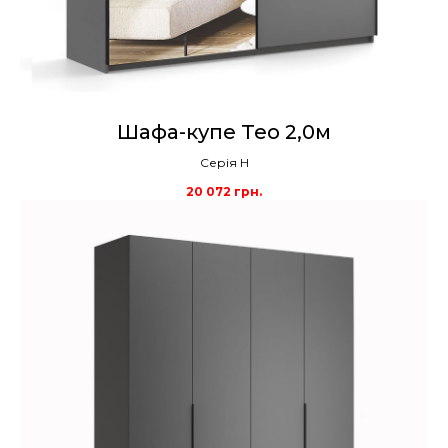
Шафа-купе Тео 2,0м
Серія Н
20 072
грн.