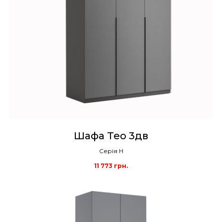
Шафа Тео 3дв
Серія Н
11 773
грн.