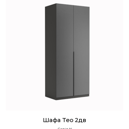
Шафа Teo 2дв
Серія Н