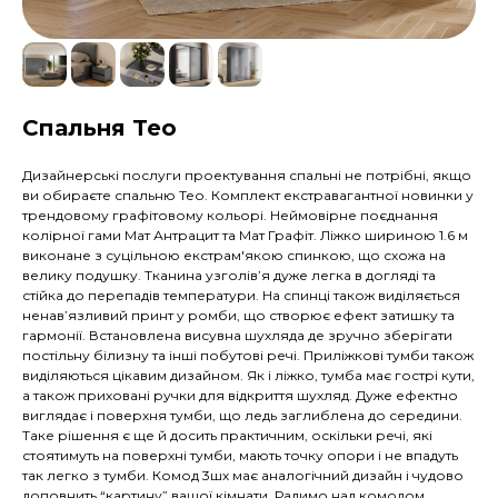
Спальня Teo
Дизайнерські послуги проектування спальні не потрібні, якщо
ви обираєте спальню Тео. Комплект екстравагантної новинки у
трендовому графітовому кольорі. Неймовірне поєднання
колірної гами Мат Антрацит та Мат Графіт. Ліжко шириною 1.6 м
виконане з суцільною екстрам'якою спинкою, що схожа на
велику подушку. Тканина узголів’я дуже легка в догляді та
стійка до перепадів температури. На спинці також виділяється
ненав’язливий принт у ромби, що створює ефект затишку та
гармонії. Встановлена висувна шухляда де зручно зберігати
постільну білизну та інші побутові речі. Приліжкові тумби також
виділяються цікавим дизайном. Як і ліжко, тумба має гострі кути,
а також приховані ручки для відкриття шухляд. Дуже ефектно
виглядає і поверхня тумби, що ледь заглиблена до середини.
Таке рішення є ще й досить практичним, оскільки речі, які
стоятимуть на поверхні тумби, мають точку опори і не впадуть
так легко з тумби. Комод 3шх має аналогічний дизайн і чудово
доповнить “картину” вашої кімнати. Радимо над комодом