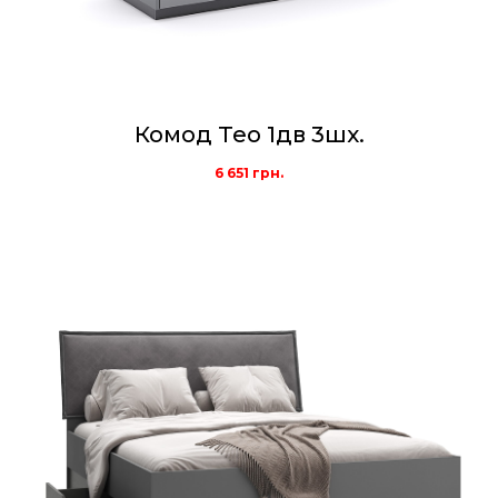
Комод Тео 1дв 3шх.
6 651
грн.