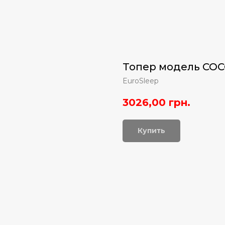
Топер модель COC
EuroSleep
3026,00
грн.
Купить