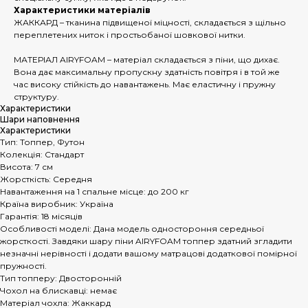
Характеристики матеріалів
ЖАККАРД – тканина підвищеної міцності, складається з щільно
переплетених ниток і простьобаної шовкової нитки.
МАТЕРІАЛ AIRYFOAM – матеріал складається з піни, що дихає.
Вона дає максимальну пропускну здатність повітря і в той же
час високу стійкість до навантажень. Має еластичну і пружну
структуру.
Характеристики
Шари наповнення
Характеристики
Тип: Топпер, Футон
Колекція: Стандарт
Висота: 7 см
Жорсткість: Середня
Навантаження на 1 спальне місце: до 200 кг
Країна виробник: Україна
Гарантія: 18 місяців
Особливості моделі: Дана модель одностороння середньої
жорсткості. Завдяки шару піни AIRYFOAM топпер здатний згладити
незначні нерівності і додати вашому матрацові додаткової помірної
пружності.
Тип топперу: Двосторонній
Чохол на блискавці: немає
Матеріал чохла: Жаккард