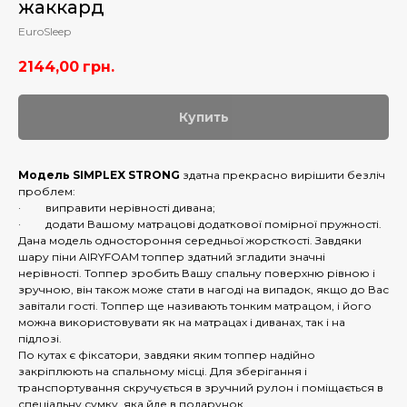
жаккард
EuroSleep
2144,00
грн.
Купить
Модель SIMPLEX STRONG
здатна прекрасно вирішити безліч
проблем:
· виправити нерівності дивана;
· додати Вашому матрацові додаткової помірної пружності.
Дана модель одностороння середньої жорсткості. Завдяки
шару піни AIRYFOAM топпер здатний згладити значні
нерівності. Топпер зробить Вашу спальну поверхню рівною і
зручною, він також може стати в нагоді на випадок, якщо до Вас
завітали гості. Топпер ще називають тонким матрацом, і його
можна використовувати як на матрацах і диванах, так і на
підлозі.
По кутах є фіксатори, завдяки яким топпер надійно
закріплюють на спальному місці. Для зберігання і
транспортування скручується в зручний рулон і поміщається в
спеціальну сумку, яка йде в подарунок.