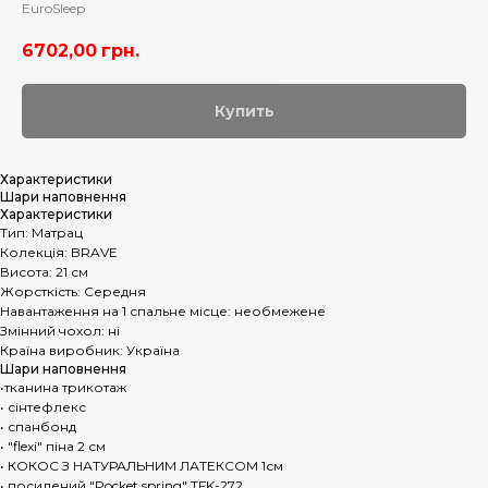
EuroSleep
6702,00
грн.
Купить
Характеристики
Шари наповнення
Характеристики
Тип: Матрац
Колекція: BRAVE
Висота: 21 см
Жорсткість: Середня
Навантаження на 1 спальне місце: необмежене
Змінний чохол: ні
Країна виробник: Україна
Шари наповнення
•тканина трикотаж
• сінтефлекс
• спанбонд
• "flexi" піна 2 см
• КОКОС З НАТУРАЛЬНИМ ЛАТЕКСОМ 1см
• посилений "Pocket spring" TFK-272