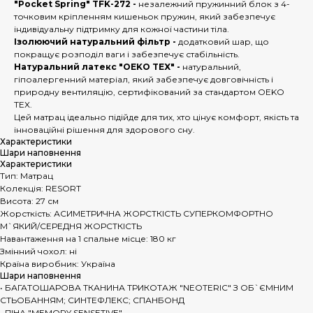
"Pocket Spring" TFK-272 -
незалежний пружинний блок з 4-
точковим кріпленням кишеньок пружин, який забезпечує
індивідуальну підтримку для кожної частини тіла.
Ізолюючий натуральний фільтр -
додатковий шар, що
покращує розподіл ваги і забезпечує стабільність.
Натуральний латекс "OEKO TEX" -
натуральний,
гіпоалергенний матеріал, який забезпечує довговічність і
природну вентиляцію, сертифікований за стандартом OEKO
TEX.
Цей матрац ідеально підійде для тих, хто цінує комфорт, якість та
інноваційні рішення для здорового сну.
Характеристики
Шари наповнення
Характеристики
Тип: Матрац
Колекція: RESORT
Висота: 27 см
Жорсткість: АСИМЕТРИЧНА ЖОРСТКІСТЬ СУПЕРКОМФОРТНО
М`ЯКИЙ/СЕРЕДНЯ ЖОРСТКІСТЬ
Навантаження на 1 спальне місце: 180 кг
Змінний чохол: ні
Країна виробник: Україна
Шари наповнення
• БАГАТОШАРОВА ТКАНИНА ТРИКОТАЖ "NEOTERIC" З ОБ`ЄМНИМ
СТЬОБАННЯМ; СИНТЕФЛЕКС; СПАНБОНД
• ПІНА "MEMORY SENSETIVE"