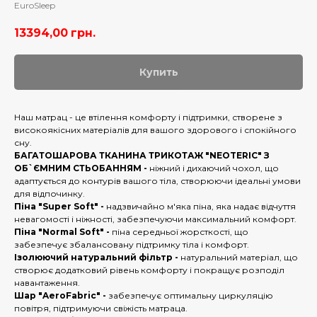
EuroSleep
13394,00
грн.
Купить
Наш матрац - це втілення комфорту і підтримки, створене з
високоякісних матеріалів для вашого здорового і спокійного
сну.
БАГАТОШАРОВА ТКАНИНА ТРИКОТАЖ "NEOTERIC" З
ОБ`ЄМНИМ СТЬОБАННЯМ -
ніжний і дихаючий чохол, що
адаптується до контурів вашого тіла, створюючи ідеальні умови
для відпочинку.
Піна "Super Soft" -
надзвичайно м'яка піна, яка надає відчуття
невагомості і ніжності, забезпечуючи максимальний комфорт.
Піна "Normal Soft" -
піна середньої жорсткості, що
забезпечує збалансовану підтримку тіла і комфорт.
Ізолюючий натуральний фільтр -
натуральний матеріал, що
створює додатковий рівень комфорту і покращує розподіл
навантаження.
Шар "AeroFabric" -
забезпечує оптимальну циркуляцію
повітря, підтримуючи свіжість матраца.