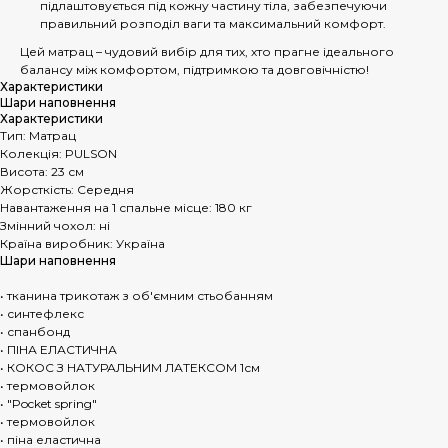
підлаштовується під кожну частину тіла, забезпечуючи
правильний розподіл ваги та максимальний комфорт.
Цей матрац – чудовий вибір для тих, хто прагне ідеального
балансу між комфортом, підтримкою та довговічністю!
Характеристики
Шари наповнення
Характеристики
Тип: Матрац
Колекція: PULSON
Висота: 23 см
Жорсткість: Середня
Навантаження на 1 спальне місце: 180 кг
Змінний чохол: ні
Країна виробник: Україна
Шари наповнення
• тканина трикотаж з об'ємним стьобанням
• синтефлекс
• спанбонд
• ПІНА ЕЛАСТИЧНА
• КОКОС З НАТУРАЛЬНИМ ЛАТЕКСОМ 1см
• термовойлок
• "Pocket spring"
• термовойлок
• піна еластична