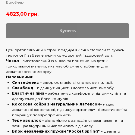
EuroSleep
4823,00
грн.
Купить
Цей ортопедичний матрац поєднує якісні матеріали та сучасні
технології, забезпечуючи комфортний і здоровий сон.
Чохол
– виготовлений із м'якої та приємної на дотик
трикотажної тканини, яка має об’ємне стьобання для
додаткового комфорту.
Наповнення:
Синтефлекс
– створює м’якість і сприяє вентиляції.
Спанбонд
– підвищує міцність і довговічність виробу.
Еластична піна
– забезпечує комфортну підтримку тіла та
адаптується до його контурів.
Кокосова койра з натуральним латексом
– надає
додаткової жорсткості, підвищує ортопедичні властивості та
покращує повітропроникність.
Термовойлок
– рівномірно розподіляє навантаження та
захищає внутрішній наповнювач від зносу.
Блок незалежних пружин "Pocket Spring"
– ідеально