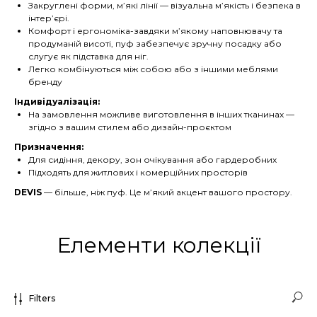
Закруглені форми, м’які лінії — візуальна м’якість і безпека в
інтер’єрі.
Комфорт і ергономіка-завдяки м’якому наповнювачу та
продуманій висоті, пуф забезпечує зручну посадку або
слугує як підставка для ніг.
Легко комбінуються між собою або з іншими меблями
бренду
Індивідуалізація:
На замовлення можливе виготовлення в інших тканинах —
згідно з вашим стилем або дизайн-проєктом
Призначення:
Для сидіння, декору, зон очікування або гардеробних
Підходять для житлових і комерційних просторів
DEVIS
— більше, ніж пуф. Це м’який акцент вашого простору.
Елементи колекції
Filters