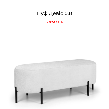
Пуф Девіс 0.8
2 672
грн.