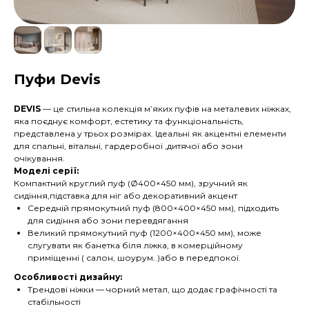
Пуфи Devis
DEVIS
— це стильна колекція м’яких пуфів на металевих ніжках,
яка поєднує комфорт, естетику та функціональність,
представлена у трьох розмірах. Ідеальні як акцентні елементи
для спальні, вітальні, гардеробної ,дитячої або зони
очікування.
Моделі серії:
Компактний круглий пуф (Ø400×450 мм), зручний як
сидіння,підставка для ніг або декоративний акцент
Середній прямокутний пуф (800×400×450 мм), підходить
для сидіння або зони перевдягання
Великий прямокутний пуф (1200×400×450 мм), може
слугувати як банетка біля ліжка, в комерційному
приміщенні ( салон, шоурум..)або в передпокої.
Особливості дизайну:
Трендові ніжки — чорний метал, що додає графічності та
стабільності